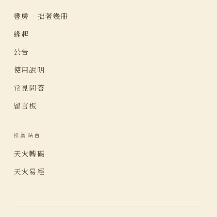
書房 · 拙著幾冊
緣起
公告
使用說明
常見問答
留言板
推薦站台
天火轉碼
天火易經