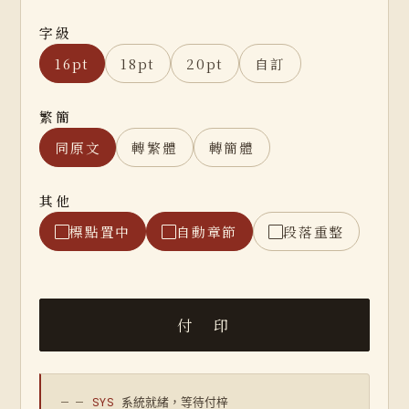
字級
16pt
18pt
20pt
自訂
繁簡
同原文
轉繁體
轉簡體
其他
標點置中
自動章節
段落重整
— —
SYS
系統就緒，等待付梓