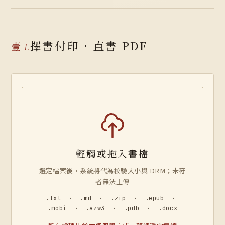
擇書付印 · 直書 PDF
壹
I.
輕觸或拖入書檔
選定檔案後，系統將代為校驗大小與 DRM；未符
者無法上傳
.txt · .md · .zip · .epub ·
.mobi · .azw3 · .pdb · .docx