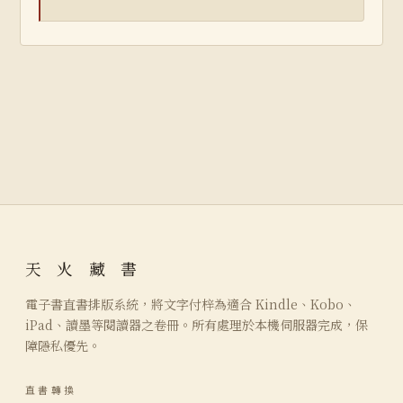
天 火 藏 書
電子書直書排版系統，將文字付梓為適合 Kindle、Kobo、
iPad、讀墨等閱讀器之卷冊。所有處理於本機伺服器完成，保
障隱私優先。
直書轉換