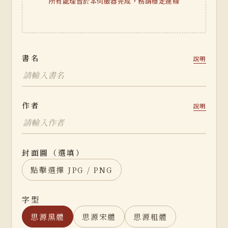
所有處理皆於本伺服器完成，務請穩定連線
書名
說明
作者
說明
封面圖（選填）
點擊選擇 JPG / PNG
字型
思源黑體
思源宋體
思源粗體