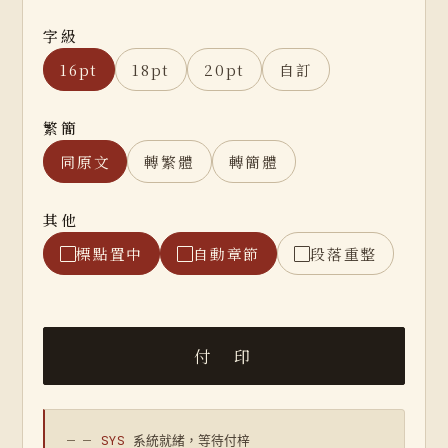
字級
16pt
18pt
20pt
自訂
繁簡
同原文
轉繁體
轉簡體
其他
標點置中
自動章節
段落重整
— —
SYS
系統就緒，等待付梓