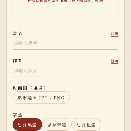
所有處理皆於本伺服器完成，務請穩定連線
書名
說明
作者
說明
封面圖（選填）
點擊選擇 JPG / PNG
字型
思源黑體
思源宋體
思源粗體