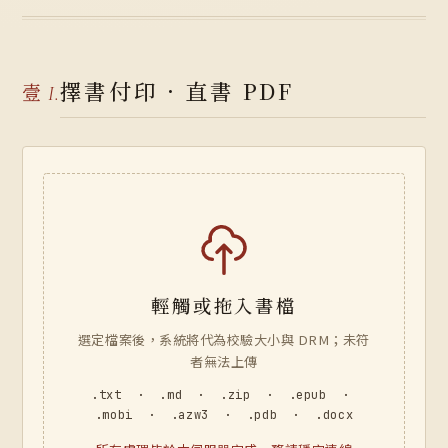
擇書付印 · 直書 PDF
壹
I.
輕觸或拖入書檔
選定檔案後，系統將代為校驗大小與 DRM；未符
者無法上傳
.txt · .md · .zip · .epub ·
.mobi · .azw3 · .pdb · .docx