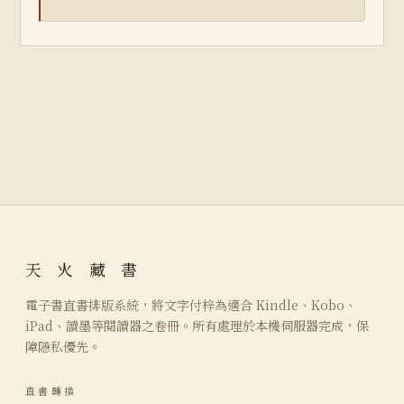
天 火 藏 書
電子書直書排版系統，將文字付梓為適合 Kindle、Kobo、
iPad、讀墨等閱讀器之卷冊。所有處理於本機伺服器完成，保
障隱私優先。
直書轉換