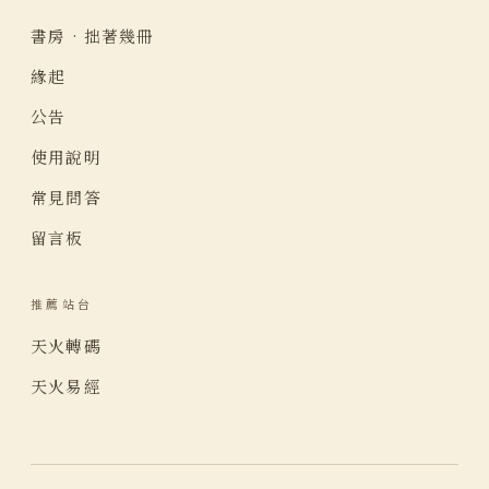
書房 · 拙著幾冊
緣起
公告
使用說明
常見問答
留言板
推薦站台
天火轉碼
天火易經