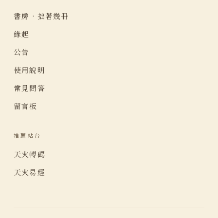
書房 · 拙著幾冊
緣起
公告
使用說明
常見問答
留言板
推薦站台
天火轉碼
天火易經