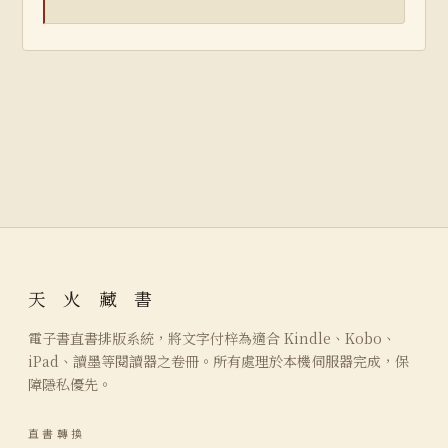
天 火 藏 書
電子書直書排版系統，將文字付梓為適合 Kindle、Kobo、
iPad、讀墨等閱讀器之卷冊。所有處理於本機伺服器完成，保
障隱私優先。
直書轉換