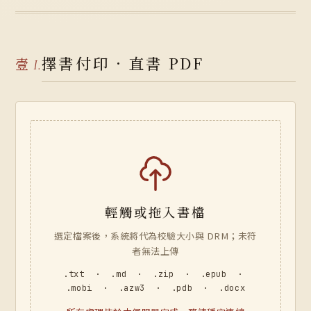
擇書付印 · 直書 PDF
壹
I.
輕觸或拖入書檔
選定檔案後，系統將代為校驗大小與 DRM；未符
者無法上傳
.txt · .md · .zip · .epub ·
.mobi · .azw3 · .pdb · .docx