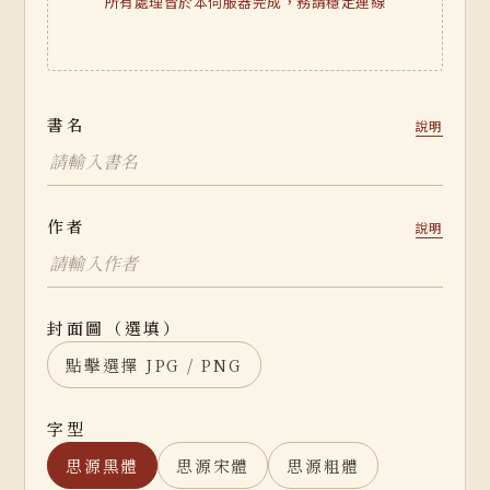
所有處理皆於本伺服器完成，務請穩定連線
書名
說明
作者
說明
封面圖（選填）
點擊選擇 JPG / PNG
字型
思源黑體
思源宋體
思源粗體