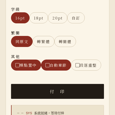
字級
16pt
18pt
20pt
自訂
繁簡
同原文
轉繁體
轉簡體
其他
標點置中
自動章節
段落重整
— —
SYS
系統就緒，等待付梓