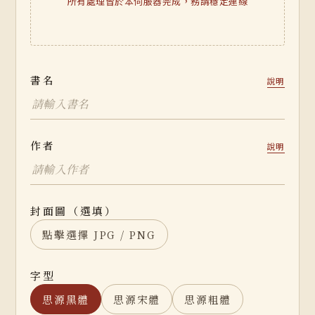
所有處理皆於本伺服器完成，務請穩定連線
書名
說明
作者
說明
封面圖（選填）
點擊選擇 JPG / PNG
字型
思源黑體
思源宋體
思源粗體