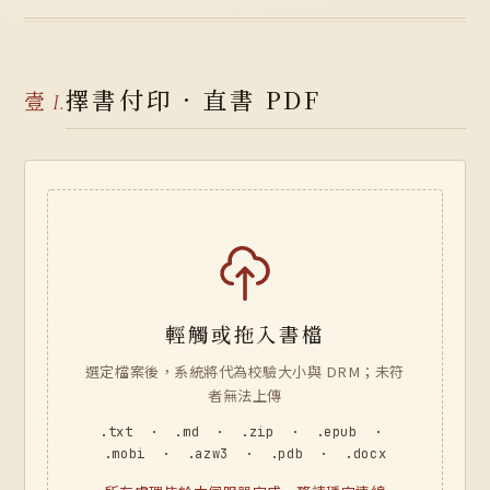
擇書付印 · 直書 PDF
壹
I.
輕觸或拖入書檔
選定檔案後，系統將代為校驗大小與 DRM；未符
者無法上傳
.txt · .md · .zip · .epub ·
.mobi · .azw3 · .pdb · .docx