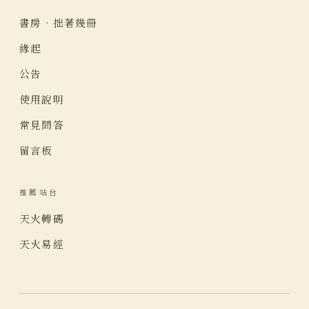
書房 · 拙著幾冊
緣起
公告
使用說明
常見問答
留言板
推薦站台
天火轉碼
天火易經