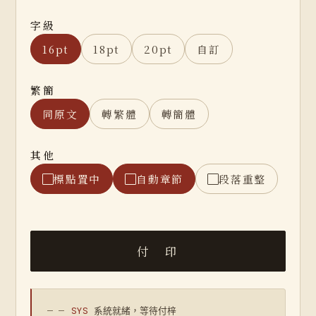
字級
16pt
18pt
20pt
自訂
繁簡
同原文
轉繁體
轉簡體
其他
標點置中
自動章節
段落重整
— —
SYS
系統就緒，等待付梓