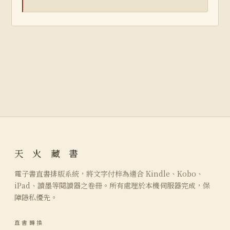
天 火 藏 書
電子書直書排版系統，將文字付梓為適合 Kindle、Kobo、
iPad、讀墨等閱讀器之卷冊。所有處理於本機伺服器完成，保
障隱私優先。
直書轉換