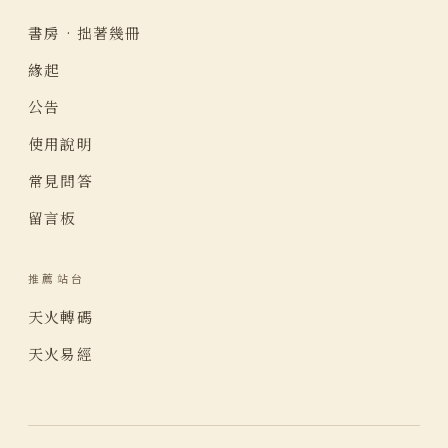
書房 · 拙著幾冊
緣起
公告
使用說明
常見問答
留言板
推薦站台
天火轉碼
天火易經