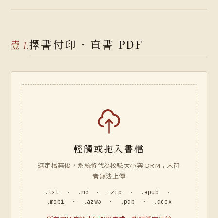
擇書付印 · 直書 PDF
壹
I.
輕觸或拖入書檔
選定檔案後，系統將代為校驗大小與 DRM；未符
者無法上傳
.txt · .md · .zip · .epub ·
.mobi · .azw3 · .pdb · .docx