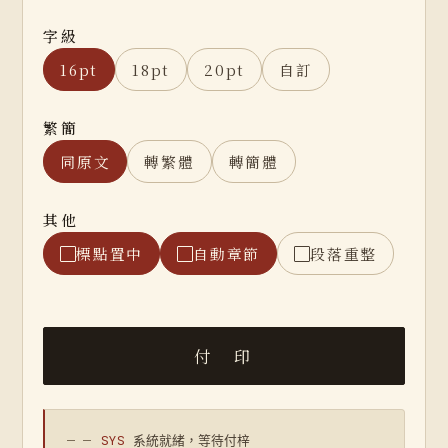
字級
16pt
18pt
20pt
自訂
繁簡
同原文
轉繁體
轉簡體
其他
標點置中
自動章節
段落重整
— —
SYS
系統就緒，等待付梓