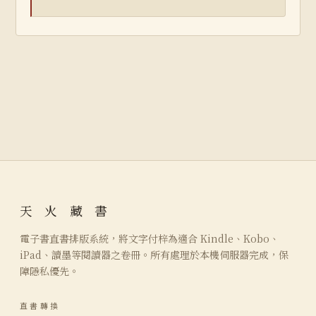
天 火 藏 書
電子書直書排版系統，將文字付梓為適合 Kindle、Kobo、
iPad、讀墨等閱讀器之卷冊。所有處理於本機伺服器完成，保
障隱私優先。
直書轉換