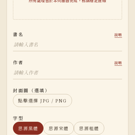
所有處理皆於本伺服器完成，務請穩定連線
書名
說明
作者
說明
封面圖（選填）
點擊選擇 JPG / PNG
字型
思源黑體
思源宋體
思源粗體