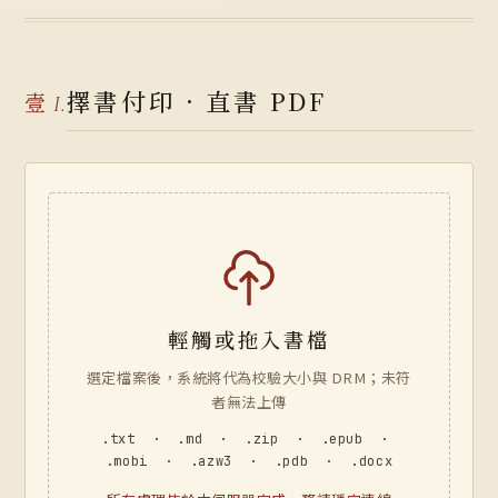
擇書付印 · 直書 PDF
壹
I.
輕觸或拖入書檔
選定檔案後，系統將代為校驗大小與 DRM；未符
者無法上傳
.txt · .md · .zip · .epub ·
.mobi · .azw3 · .pdb · .docx