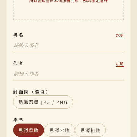
所有處理皆於本伺服器完成，務請穩定連線
書名
說明
作者
說明
封面圖（選填）
點擊選擇 JPG / PNG
字型
思源黑體
思源宋體
思源粗體