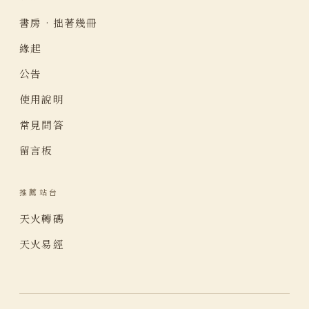
書房 · 拙著幾冊
緣起
公告
使用說明
常見問答
留言板
推薦站台
天火轉碼
天火易經