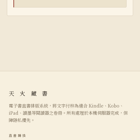
天 火 藏 書
電子書直書排版系統，將文字付梓為適合 Kindle、Kobo、
iPad、讀墨等閱讀器之卷冊。所有處理於本機伺服器完成，保
障隱私優先。
直書轉換