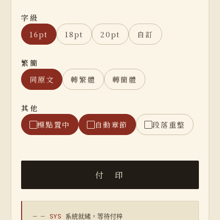
字級
16pt
18pt
20pt
自訂
繁簡
同原文
轉繁體
轉簡體
其他
標點置中
自動章節
段落重整
— —
SYS
系統就緒，等待付梓